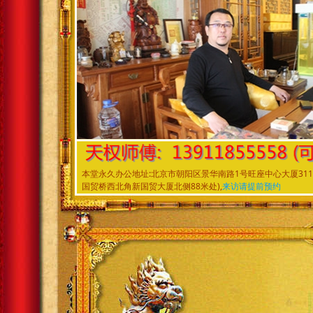
本堂永久办公地址:北京市朝阳区景华南路1号旺座中心大厦
国贸桥西北角新国贸大厦北侧88米处),
来访请提前预约