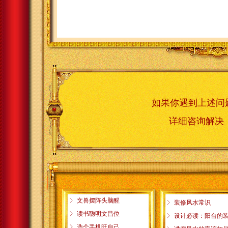
如果你遇到上述问
详细咨询解
ꁕ
文兽摆阵头脑醒
ꁕ
装修风水常识
ꁕ
读书聪明文昌位
ꁕ
设计必读：阳台的
ꁕ
选个手机旺自己