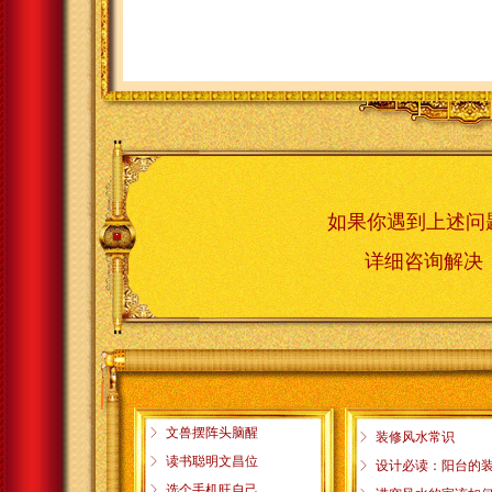
如果你遇到上述问
详细咨询解
ꁕ
文兽摆阵头脑醒
ꁕ
装修风水常识
ꁕ
读书聪明文昌位
ꁕ
设计必读：阳台的
ꁕ
选个手机旺自己