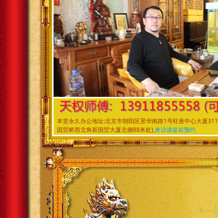
本堂永久办公地址:北京市朝阳区景华南路1号旺座中心大厦
国贸桥西北角新国贸大厦北侧88米处),
来访请提前预约