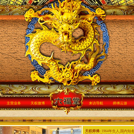
主营业务
天权微博
来访导航
师傅云游
天权师傅:
1964年生人,国内知