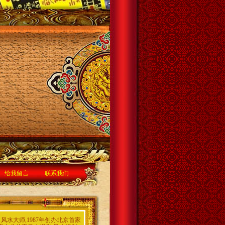
给我留言
联系我们
名风水大师,1987年创办北京首家