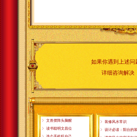
如果你遇到上述问
详细咨询解
ꁕ
文兽摆阵头脑醒
ꁕ
装修风水常识
ꁕ
读书聪明文昌位
ꁕ
设计必读：阳台的
ꁕ
选个手机旺自己