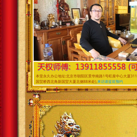
本堂永久办公地址:北京市朝阳区景华南路1号旺座中心大厦
国贸桥西北角新国贸大厦北侧88米处),
来访请提前预约