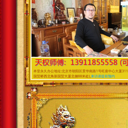
本堂永久办公地址:北京市朝阳区景华南路1号旺座中心大厦
国贸桥西北角新国贸大厦北侧88米处),
来访请提前预约