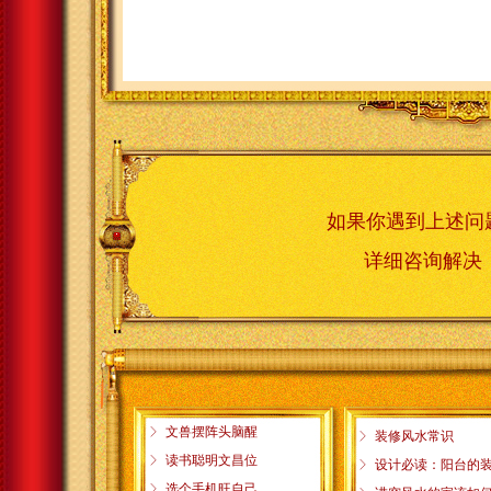
如果你遇到上述问
详细咨询解
ꁕ
文兽摆阵头脑醒
ꁕ
装修风水常识
ꁕ
读书聪明文昌位
ꁕ
设计必读：阳台的
ꁕ
选个手机旺自己